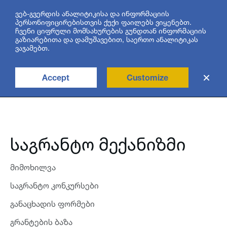
ვებ-გვერდის ანალიტიკისა და ინფორმაციის
პერსონიფიცირებისთვის ქუქი ფაილებს ვიყენებთ.
ჩვენი ციფრული მომსახურების გუნდთან ინფორმაციის
ENG
გაზიარებითა და დამუშავებით, საერთო ანალიტიკას
ვაჯამებთ.
Accept
Customize
ძებნა
საგრანტო მექანიზმი
მიმოხილვა
საგრანტო კონკურსები
განაცხადის ფორმები
გრანტების ბაზა